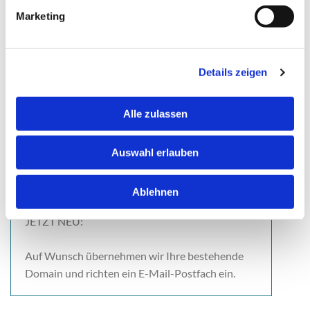
Unternehmensbeschreibung
Marketing
4.
Aufzählung von bis zu 6 individuellen Leistungen
5.
Adresse und Öffnungszeiten
Details zeigen
6.
Bis zu 12 Galeriebilder
Alle zulassen
7.
Impressum und Datenschutzerklärung
Auswahl erlauben
8.
Kartenmodul mit Ihrem Firmenstandort
Ablehnen
JETZT NEU:
Auf Wunsch übernehmen wir Ihre bestehende
Domain und richten ein E-Mail-Postfach ein.