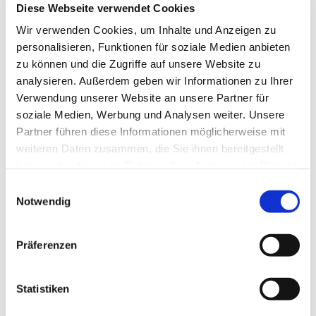
Diese Webseite verwendet Cookies
Wir verwenden Cookies, um Inhalte und Anzeigen zu
personalisieren, Funktionen für soziale Medien anbieten
zu können und die Zugriffe auf unsere Website zu
analysieren. Außerdem geben wir Informationen zu Ihrer
Verwendung unserer Website an unsere Partner für
soziale Medien, Werbung und Analysen weiter. Unsere
Partner führen diese Informationen möglicherweise mit
weiteren Daten zusammen, die Sie ihnen bereitgestellt
haben oder die sie im Rahmen Ihrer Nutzung der Dienste
gesammelt haben.
Einwilligungsauswahl
Notwendig
1.
Ihr Unternehmenslogo
Präferenzen
2.
Ein individuelles Headerbild, abgestimmt auf Ihre
Branche
Statistiken
3.
Bis zu 200 Wörter professionelle